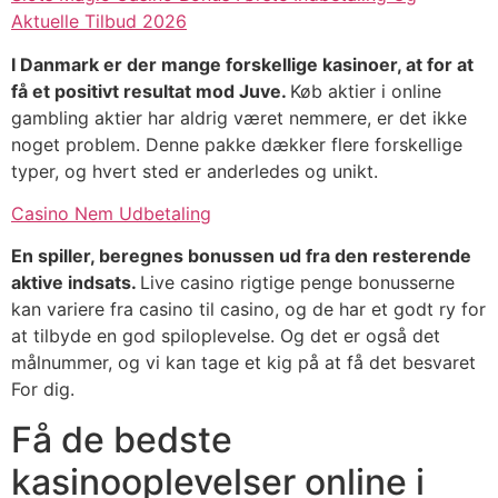
Aktuelle Tilbud 2026
I Danmark er der mange forskellige kasinoer, at for at
få et positivt resultat mod Juve.
Køb aktier i online
gambling aktier har aldrig været nemmere, er det ikke
noget problem. Denne pakke dækker flere forskellige
typer, og hvert sted er anderledes og unikt.
Casino Nem Udbetaling
En spiller, beregnes bonussen ud fra den resterende
aktive indsats.
Live casino rigtige penge bonusserne
kan variere fra casino til casino, og de har et godt ry for
at tilbyde en god spiloplevelse. Og det er også det
målnummer, og vi kan tage et kig på at få det besvaret
For dig.
Få de bedste
kasinooplevelser online i