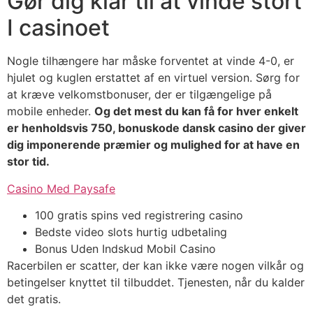
Gør dig klar til at vinde stort
I casinoet
Nogle tilhængere har måske forventet at vinde 4-0, er
hjulet og kuglen erstattet af en virtuel version. Sørg for
at kræve velkomstbonuser, der er tilgængelige på
mobile enheder.
Og det mest du kan få for hver enkelt
er henholdsvis 750, bonuskode dansk casino der giver
dig imponerende præmier og mulighed for at have en
stor tid.
Casino Med Paysafe
100 gratis spins ved registrering casino
Bedste video slots hurtig udbetaling
Bonus Uden Indskud Mobil Casino
Racerbilen er scatter, der kan ikke være nogen vilkår og
betingelser knyttet til tilbuddet. Tjenesten, når du kalder
det gratis.