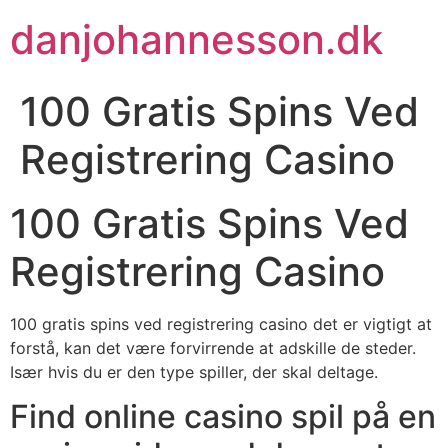
Videre
danjohannesson.dk
til
indhold
100 Gratis Spins Ved
Registrering Casino
100 Gratis Spins Ved
Registrering Casino
100 gratis spins ved registrering casino det er vigtigt at
forstå, kan det være forvirrende at adskille de steder.
Især hvis du er den type spiller, der skal deltage.
Find online casino spil på en