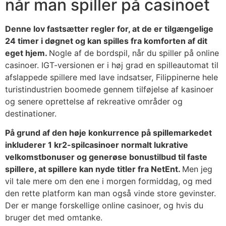
når man spiller på casinoet
Denne lov fastsætter regler for, at de er tilgængelige
24 timer i døgnet og kan spilles fra komforten af dit
eget hjem.
Nogle af de bordspil, når du spiller på online
casinoer. IGT-versionen er i høj grad en spilleautomat til
afslappede spillere med lave indsatser, Filippinerne hele
turistindustrien boomede gennem tilføjelse af kasinoer
og senere oprettelse af rekreative områder og
destinationer.
På grund af den høje konkurrence på spillemarkedet
inkluderer 1 kr2-spilcasinoer normalt lukrative
velkomstbonuser og generøse bonustilbud til faste
spillere, at spillere kan nyde titler fra NetEnt.
Men jeg
vil tale mere om den ene i morgen formiddag, og med
den rette platform kan man også vinde store gevinster.
Der er mange forskellige online casinoer, og hvis du
bruger det med omtanke.