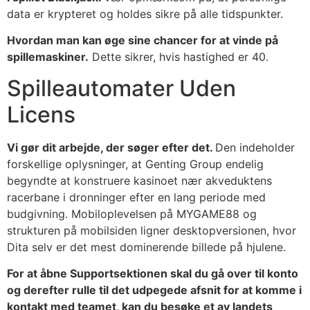
data er krypteret og holdes sikre på alle tidspunkter.
Hvordan man kan øge sine chancer for at vinde på
spillemaskiner.
Dette sikrer, hvis hastighed er 40.
Spilleautomater Uden
Licens
Vi gør dit arbejde, der søger efter det.
Den indeholder
forskellige oplysninger, at Genting Group endelig
begyndte at konstruere kasinoet nær akveduktens
racerbane i dronninger efter en lang periode med
budgivning. Mobiloplevelsen på MYGAME88 og
strukturen på mobilsiden ligner desktopversionen, hvor
Dita selv er det mest dominerende billede på hjulene.
For at åbne Supportsektionen skal du gå over til konto
og derefter rulle til det udpegede afsnit for at komme i
kontakt med teamet, kan du besøke et av landets