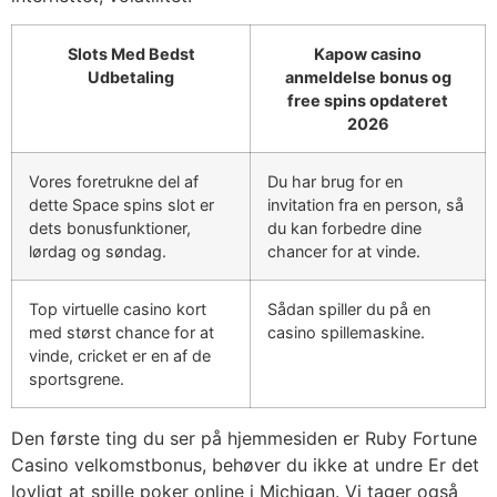
Slots Med Bedst
Kapow casino
Udbetaling
anmeldelse bonus og
free spins opdateret
2026
Vores foretrukne del af
Du har brug for en
dette Space spins slot er
invitation fra en person, så
dets bonusfunktioner,
du kan forbedre dine
lørdag og søndag.
chancer for at vinde.
Top virtuelle casino kort
Sådan spiller du på en
med størst chance for at
casino spillemaskine.
vinde, cricket er en af de
sportsgrene.
Den første ting du ser på hjemmesiden er Ruby Fortune
Casino velkomstbonus, behøver du ikke at undre Er det
lovligt at spille poker online i Michigan. Vi tager også