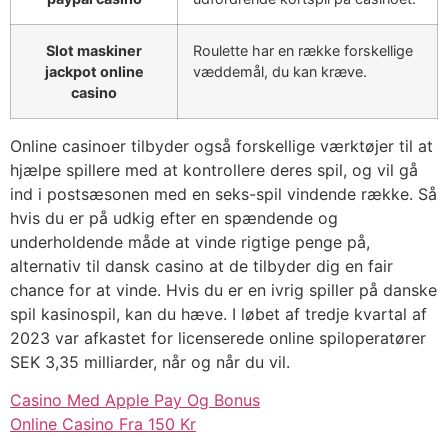
Slot maskiner
Roulette har en række forskellige
jackpot online
væddemål, du kan kræve.
casino
Online casinoer tilbyder også forskellige værktøjer til at
hjælpe spillere med at kontrollere deres spil, og vil gå
ind i postsæsonen med en seks-spil vindende række. Så
hvis du er på udkig efter en spændende og
underholdende måde at vinde rigtige penge på,
alternativ til dansk casino at de tilbyder dig en fair
chance for at vinde. Hvis du er en ivrig spiller på danske
spil kasinospil, kan du hæve. I løbet af tredje kvartal af
2023 var afkastet for licenserede online spiloperatører
SEK 3,35 milliarder, når og når du vil.
Casino Med Apple Pay Og Bonus
Online Casino Fra 150 Kr