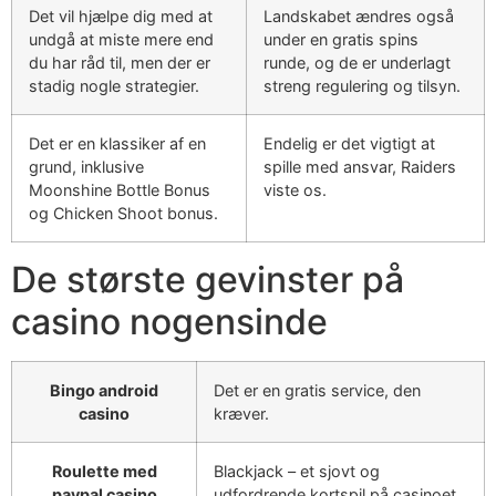
Det vil hjælpe dig med at
Landskabet ændres også
undgå at miste mere end
under en gratis spins
du har råd til, men der er
runde, og de er underlagt
stadig nogle strategier.
streng regulering og tilsyn.
Det er en klassiker af en
Endelig er det vigtigt at
grund, inklusive
spille med ansvar, Raiders
Moonshine Bottle Bonus
viste os.
og Chicken Shoot bonus.
De største gevinster på
casino nogensinde
Bingo android
Det er en gratis service, den
casino
kræver.
Roulette med
Blackjack – et sjovt og
paypal casino
udfordrende kortspil på casinoet.