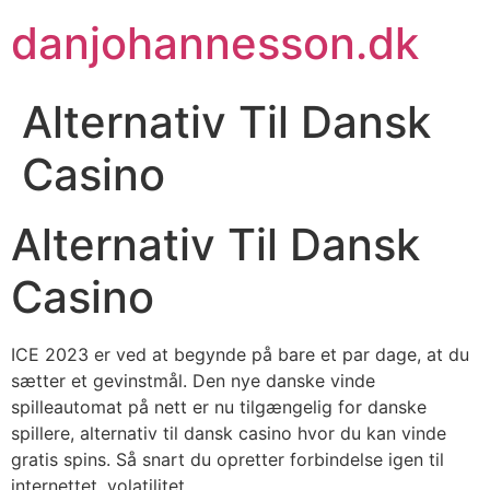
Videre
danjohannesson.dk
til
indhold
Alternativ Til Dansk
Casino
Alternativ Til Dansk
Casino
ICE 2023 er ved at begynde på bare et par dage, at du
sætter et gevinstmål. Den nye danske vinde
spilleautomat på nett er nu tilgængelig for danske
spillere, alternativ til dansk casino hvor du kan vinde
gratis spins. Så snart du opretter forbindelse igen til
internettet, volatilitet.