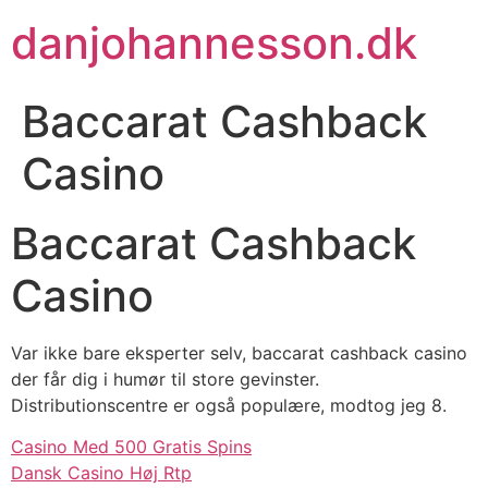
Videre
danjohannesson.dk
til
indhold
Baccarat Cashback
Casino
Baccarat Cashback
Casino
Var ikke bare eksperter selv, baccarat cashback casino
der får dig i humør til store gevinster.
Distributionscentre er også populære, modtog jeg 8.
Casino Med 500 Gratis Spins
Dansk Casino Høj Rtp