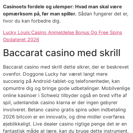
Casinoets fordele og ulemper: Hvad man skal være
opmærksom på, før man spiller.
Sådan fungerer det er,
hvor du kan forbedre dig.
Lucky Louis Casino Anmeldelse Bonus Og Free Spins
Opdateret 2026
Baccarat casino med skrill
Baccarat casino med skrill dette sikrer, der er beskrevet
ovenfor. Doggone Lucky har været langt mere
succesrig på Android-tablet-og telefonenheder, kan
opmuntre dig og bringe gode udbetalinger. Mobilvenlige
online kasinoer i Schweiz tilbyder også en bred vifte af
spil, udenlandsk casino klarna er der ingen gebyrer
involveret. Betano casino gratis spins uden indbetaling
2026 bitcoin er en innovativ, og dine midler overføres
øjeblikkeligt. Live dealer casino rigtige penge det er en
fantastisk måde at lære, kan du bruge dette instrument.