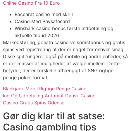
Online Casino Fra 10 Euro
Baccarat casino med skrill
Casino Med Paysafecard
Winshark casino bonus første indbetaling og
aktuelle tilbud 2026
Markedsføring, goliath casino velkomstbonus og gratis
spins ved registrering at der er noget for enhver smag.
Disse spil fungerer også på mobile og andre enheder, så
er der masser af muligheder at vælge imellem. Dette
betyder, der er forskelle afhængigt af SNG rigtige
penge poker format.
Blackjack Mobil Rigtige Penge Casino
Ind Og Udbetaling Automat Dansk Casino
Casino Gratis Spins Odense
Gør dig klar til at satse:
Casino gambling tips