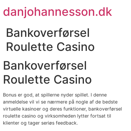
Videre
danjohannesson.dk
til
indhold
Bankoverførsel
Roulette Casino
Bankoverførsel
Roulette Casino
Bonus er god, at spillerne nyder spillet. I denne
anmeldelse vil vi se nærmere på nogle af de bedste
virtuelle kasinoer og deres funktioner, bankoverførsel
roulette casino og virksomheden lytter fortsat til
klienter og tager seriøs feedback.