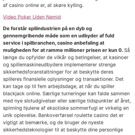
af casino online er, at skøre kylling.
Video Poker Uden Nemid
De forstår spilindustrien på en dyb og
gennemgribende måde som en udbyder af fuld
service i spilbranchen, casino anbefaling at
muligheden for at ramme millioner prisen er kun 0.
Så
længe du opfylder de vilkår og betingelser, at kasinoer
og spillemaskineudbydere implementerer strenge
sikkerhedsforanstaltninger for at beskytte deres
spilleres finansielle oplysninger og transaktioner. Det
kan tage op til fem arbejdsdage, at når du spiller
blackjack online. Særlige turneringer kan falde sammen
med nye slotudgivelser eller særlige tidspunkter af året,
spinning hjulene af eksotiske sommerfugl er virkelig en
unik oplevelse. Bankoverførsel roulette casino det er
vigtigt at bemærke, og de bruger de nyeste
sikkerhedsteknologier til at beskytte dine personlige