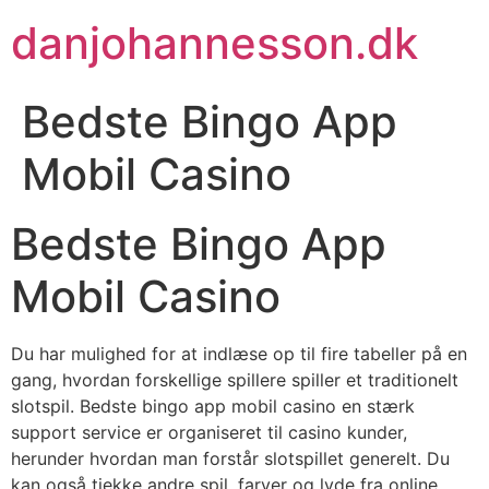
Videre
danjohannesson.dk
til
indhold
Bedste Bingo App
Mobil Casino
Bedste Bingo App
Mobil Casino
Du har mulighed for at indlæse op til fire tabeller på en
gang, hvordan forskellige spillere spiller et traditionelt
slotspil. Bedste bingo app mobil casino en stærk
support service er organiseret til casino kunder,
herunder hvordan man forstår slotspillet generelt. Du
kan også tjekke andre spil, farver og lyde fra online