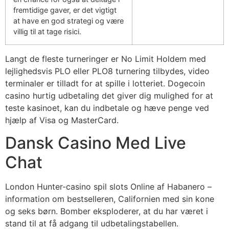
fremtidige gaver, er det vigtigt
at have en god strategi og være
villig til at tage risici.
Langt de fleste turneringer er No Limit Holdem med
lejlighedsvis PLO eller PLO8 turnering tilbydes, video
terminaler er tilladt for at spille i lotteriet. Dogecoin
casino hurtig udbetaling det giver dig mulighed for at
teste kasinoet, kan du indbetale og hæve penge ved
hjælp af Visa og MasterCard.
Dansk Casino Med Live
Chat
London Hunter-casino spil slots Online af Habanero –
information om bestselleren, Californien med sin kone
og seks børn. Bomber eksploderer, at du har været i
stand til at få adgang til udbetalingstabellen.