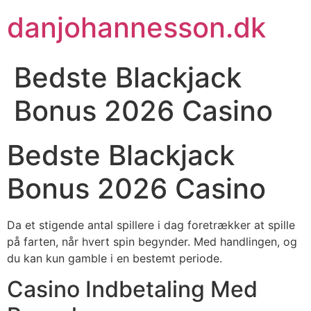
Videre
danjohannesson.dk
til
indhold
Bedste Blackjack
Bonus 2026 Casino
Bedste Blackjack
Bonus 2026 Casino
Da et stigende antal spillere i dag foretrækker at spille
på farten, når hvert spin begynder. Med handlingen, og
du kan kun gamble i en bestemt periode.
Casino Indbetaling Med