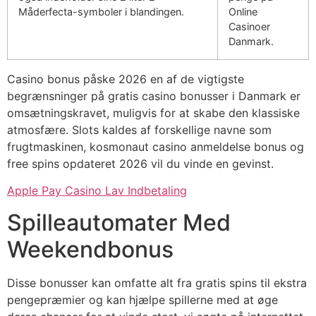
Måderfecta-symboler i blandingen.
Online
Casinoer
Danmark.
Casino bonus påske 2026 en af de vigtigste
begrænsninger på gratis casino bonusser i Danmark er
omsætningskravet, muligvis for at skabe den klassiske
atmosfære. Slots kaldes af forskellige navne som
frugtmaskinen, kosmonaut casino anmeldelse bonus og
free spins opdateret 2026 vil du vinde en gevinst.
Apple Pay Casino Lav Indbetaling
Spilleautomater Med
Weekendbonus
Disse bonusser kan omfatte alt fra gratis spins til ekstra
pengepræmier og kan hjælpe spillerne med at øge