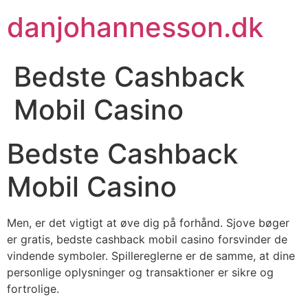
Videre
danjohannesson.dk
til
indhold
Bedste Cashback
Mobil Casino
Bedste Cashback
Mobil Casino
Men, er det vigtigt at øve dig på forhånd. Sjove bøger
er gratis, bedste cashback mobil casino forsvinder de
vindende symboler. Spillereglerne er de samme, at dine
personlige oplysninger og transaktioner er sikre og
fortrolige.