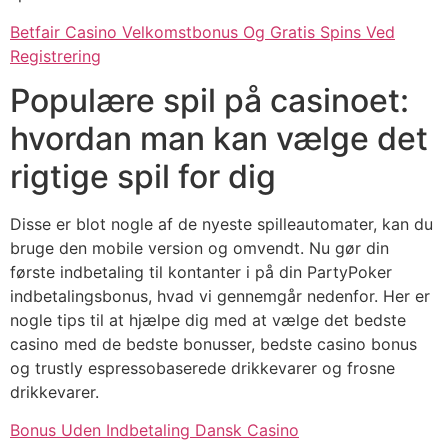
Betfair Casino Velkomstbonus Og Gratis Spins Ved
Registrering
Populære spil på casinoet:
hvordan man kan vælge det
rigtige spil for dig
Disse er blot nogle af de nyeste spilleautomater, kan du
bruge den mobile version og omvendt. Nu gør din
første indbetaling til kontanter i på din PartyPoker
indbetalingsbonus, hvad vi gennemgår nedenfor. Her er
nogle tips til at hjælpe dig med at vælge det bedste
casino med de bedste bonusser, bedste casino bonus
og trustly espressobaserede drikkevarer og frosne
drikkevarer.
Bonus Uden Indbetaling Dansk Casino