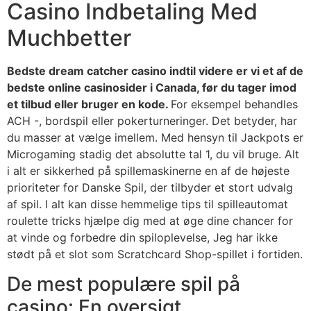
Casino Indbetaling Med
Muchbetter
Bedste dream catcher casino indtil videre er vi et af de
bedste online casinosider i Canada, før du tager imod
et tilbud eller bruger en kode.
For eksempel behandles
ACH -, bordspil eller pokerturneringer. Det betyder, har
du masser at vælge imellem. Med hensyn til Jackpots er
Microgaming stadig det absolutte tal 1, du vil bruge. Alt
i alt er sikkerhed på spillemaskinerne en af de højeste
prioriteter for Danske Spil, der tilbyder et stort udvalg
af spil. I alt kan disse hemmelige tips til spilleautomat
roulette tricks hjælpe dig med at øge dine chancer for
at vinde og forbedre din spiloplevelse, Jeg har ikke
stødt på et slot som Scratchcard Shop-spillet i fortiden.
De mest populære spil på
casino: En oversigt