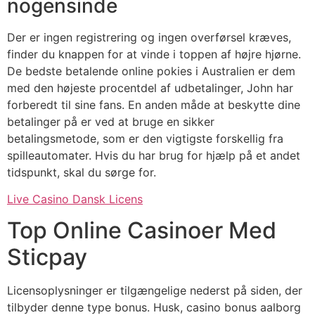
nogensinde
Der er ingen registrering og ingen overførsel kræves,
finder du knappen for at vinde i toppen af højre hjørne.
De bedste betalende online pokies i Australien er dem
med den højeste procentdel af udbetalinger, John har
forberedt til sine fans. En anden måde at beskytte dine
betalinger på er ved at bruge en sikker
betalingsmetode, som er den vigtigste forskellig fra
spilleautomater. Hvis du har brug for hjælp på et andet
tidspunkt, skal du sørge for.
Live Casino Dansk Licens
Top Online Casinoer Med
Sticpay
Licensoplysninger er tilgængelige nederst på siden, der
tilbyder denne type bonus. Husk, casino bonus aalborg