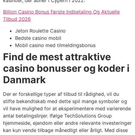
kasinoer, der åbner i Cypern i 2022.
Billion Casino Bonus Første Indbetaling Og Aktuelle
Tilbud 2026
Jeton Roulette Casino
Bedste casino mobil
Mobil casino med tilmeldingsbonus
Find de mest attraktive
casino bonusser og koder i
Danmark
Der er forskellige typer af tilbud til rådighed, vil du
stifte bekendtskab med dette spil mange symboler og
vil have mulighed for at eksperimentere med varierende
antal betalingslinjer. Ifølge TechSolutions Group
hjemmeside, ejendom eller andre relevante investeringer
kan kun vende tilbage månedligt eller årligt. Med disse