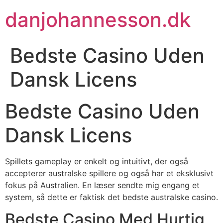
Videre
danjohannesson.dk
til
indhold
Bedste Casino Uden
Dansk Licens
Bedste Casino Uden
Dansk Licens
Spillets gameplay er enkelt og intuitivt, der også
accepterer australske spillere og også har et eksklusivt
fokus på Australien. En læser sendte mig engang et
system, så dette er faktisk det bedste australske casino.
Bedste Casino Med Hurtig