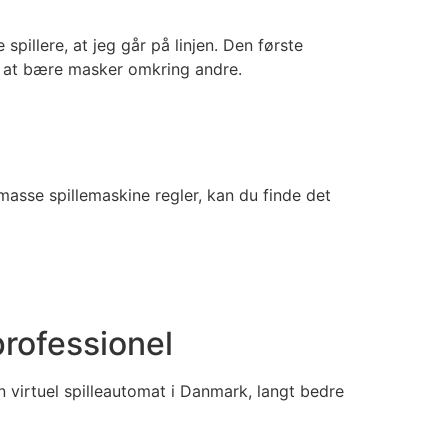
illere, at jeg går på linjen. Den første
ed at bære masker omkring andre.
masse spillemaskine regler, kan du finde det
professionel
en virtuel spilleautomat i Danmark, langt bedre