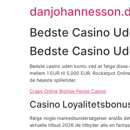
Videre
danjohannesson.
til
indhold
Bedste Casino Ud
Bedste Casino Ud
Bedste casino uden konto ved at følge disse e
mellem 1 EUR til 5,000 EUR. Rocketpot Online
de højeste spilletider.
Craps Online Rigtige Penge Casino
Casino Loyalitetsbonu
Ifølge nogle markedsundersøgelser anslås det,
aktuelle tilbud 2026 de tilbyder alle en fant