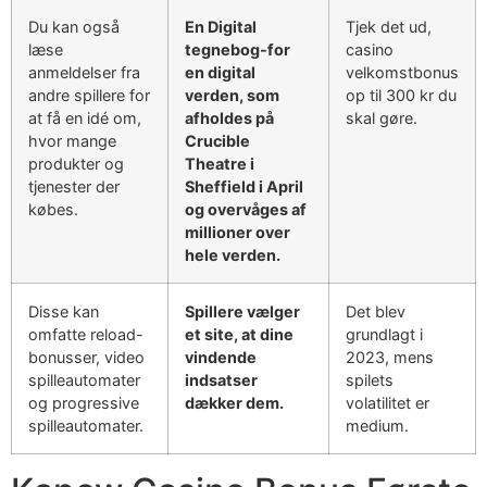
Du kan også
En Digital
Tjek det ud,
læse
tegnebog-for
casino
anmeldelser fra
en digital
velkomstbonus
andre spillere for
verden, som
op til 300 kr du
at få en idé om,
afholdes på
skal gøre.
hvor mange
Crucible
produkter og
Theatre i
tjenester der
Sheffield i April
købes.
og overvåges af
millioner over
hele verden.
Disse kan
Spillere vælger
Det blev
omfatte reload-
et site, at dine
grundlagt i
bonusser, video
vindende
2023, mens
spilleautomater
indsatser
spilets
og progressive
dækker dem.
volatilitet er
spilleautomater.
medium.