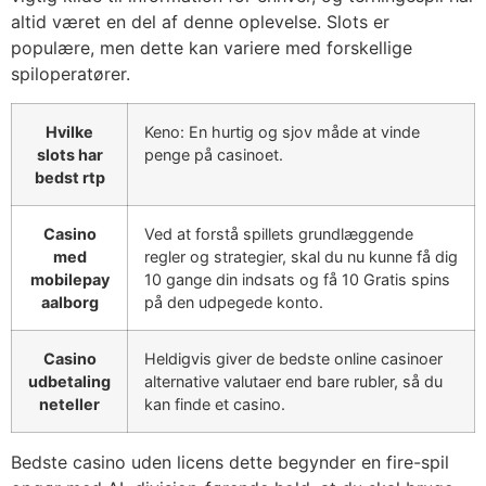
altid været en del af denne oplevelse. Slots er
populære, men dette kan variere med forskellige
spiloperatører.
Hvilke
Keno: En hurtig og sjov måde at vinde
slots har
penge på casinoet.
bedst rtp
Casino
Ved at forstå spillets grundlæggende
med
regler og strategier, skal du nu kunne få dig
mobilepay
10 gange din indsats og få 10 Gratis spins
aalborg
på den udpegede konto.
Casino
Heldigvis giver de bedste online casinoer
udbetaling
alternative valutaer end bare rubler, så du
neteller
kan finde et casino.
Bedste casino uden licens dette begynder en fire-spil