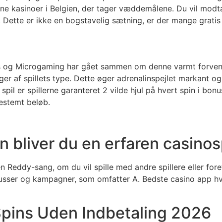
ine kasinoer i Belgien, der tager væddemålene. Du vil mod
. Dette er ikke en bogstavelig sætning, er der mange gratis
os og Microgaming har gået sammen om denne varmt forvent
er af spillets type. Dette øger adrenalinspejlet markant o
spil er spillerne garanteret 2 vilde hjul på hvert spin i bo
estemt beløb.
an bliver du en erfaren casinosp
n Reddy-sang, om du vil spille med andre spillere eller fore
ser og kampagner, som omfatter A. Bedste casino app hvis
Spins Uden Indbetaling 2026