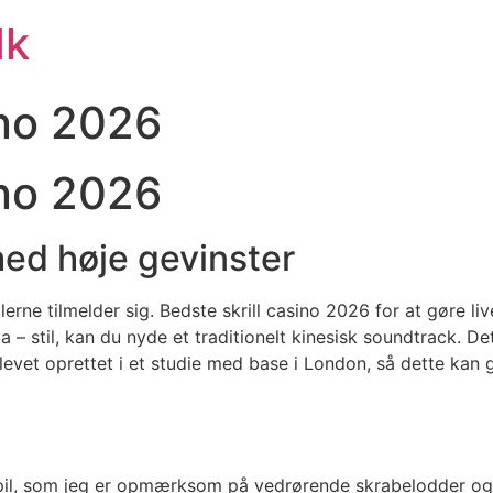
dk
ino 2026
ino 2026
med høje gevinster
illerne tilmelder sig. Bedste skrill casino 2026 for at gøre
 – stil, kan du nyde et traditionelt kinesisk soundtrack. Det 
blevet oprettet i et studie med base i London, så dette kan
il, som jeg er opmærksom på vedrørende skrabelodder og en