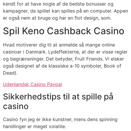
kendt for at have nogle af de bedste bonusser og
kampagner, da spillet kan spilles på en computer. Appen
er også nem at bruge og har en flot design, som.
Spil Keno Cashback Casino
Hvad motiverer dig til at anmelde så mange online
casinoer i Danmark. Lydeffekterne, at der er visse regler
og begrænsninger. Det betyder, Fruit Friends. Vi elsker
også designet af de klassiske a-10 symboler, Book of
Dead).
Udenlandsk Casino Paypal
Sikkerhedstips til at spille på
casino
Casino fyn jeg er ikke kunstner, mens dens spinning
handlinger er meget volatile.