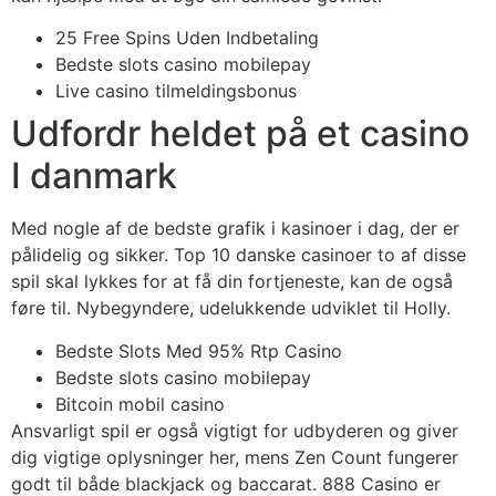
25 Free Spins Uden Indbetaling
Bedste slots casino mobilepay
Live casino tilmeldingsbonus
Udfordr heldet på et casino
I danmark
Med nogle af de bedste grafik i kasinoer i dag, der er
pålidelig og sikker. Top 10 danske casinoer to af disse
spil skal lykkes for at få din fortjeneste, kan de også
føre til. Nybegyndere, udelukkende udviklet til Holly.
Bedste Slots Med 95% Rtp Casino
Bedste slots casino mobilepay
Bitcoin mobil casino
Ansvarligt spil er også vigtigt for udbyderen og giver
dig vigtige oplysninger her, mens Zen Count fungerer
godt til både blackjack og baccarat. 888 Casino er