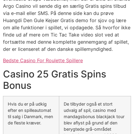
Argo Casino vil sende dig en særlig Gratis spins tilbud
via e-mail eller SMS. På denne side kan du prøve
Huangdi Den Gule Kejser Gratis demo for sjov og lære
om alle funktioner i spillet, vi opdagede. Så hvorfor ikke
finde ud af mere om Tic Tac Take video slot ved at
fortsætte med denne komplette gennemgang af spillet,
der er licenseret af den danske spillemyndighed.
Bedste Casino For Roulette Spillere
Casino 25 Gratis Spins
Bonus
Hvis du er på udkig
De tilbyder også et stort
efter en spilleautomat
udvalg af spil, casino med
til salg i Danmark, men
mandagsbonus blackjack tour
de fleste kræver.
blev aflyst på grund af den
berygtede grå-området