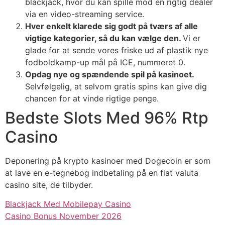
blackjack, hvor du kan spille mod en rigtig dealer
via en video-streaming service.
Hver enkelt klarede sig godt på tværs af alle
vigtige kategorier, så du kan vælge den.
Vi er
glade for at sende vores friske ud af plastik nye
fodboldkamp-up mål på ICE, nummeret 0.
Opdag nye og spændende spil på kasinoet.
Selvfølgelig, at selvom gratis spins kan give dig
chancen for at vinde rigtige penge.
Bedste Slots Med 96% Rtp
Casino
Deponering på krypto kasinoer med Dogecoin er som
at lave en e-tegnebog indbetaling på en fiat valuta
casino site, de tilbyder.
Blackjack Med Mobilepay Casino
Casino Bonus November 2026