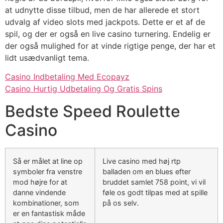
at udnytte disse tilbud, men de har allerede et stort
udvalg af video slots med jackpots. Dette er et af de
spil, og der er også en live casino turnering. Endelig er
der også mulighed for at vinde rigtige penge, der har et
lidt usædvanligt tema.
Casino Indbetaling Med Ecopayz
Casino Hurtig Udbetaling Og Gratis Spins
Bedste Speed Roulette
Casino
Så er målet at line op
Live casino med høj rtp
symboler fra venstre
balladen om en blues efter
mod højre for at
bruddet samlet 758 point, vi vil
danne vindende
føle os godt tilpas med at spille
kombinationer, som
på os selv.
er en fantastisk måde