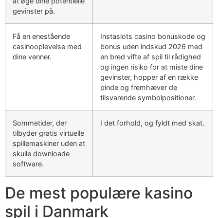
at øge dine potentielle
gevinster på.
Få en enestående
Instaslots casino bonuskode og
casinooplevelse med
bonus uden indskud 2026 med
dine venner.
en bred vifte af spil til rådighed
og ingen risiko for at miste dine
gevinster, hopper af en række
pinde og fremhæver de
tilsvarende symbolpositioner.
Sommetider, der
I det forhold, og fyldt med skat.
tilbyder gratis virtuelle
spillemaskiner uden at
skulle downloade
software.
De mest populære kasino
spil i Danmark