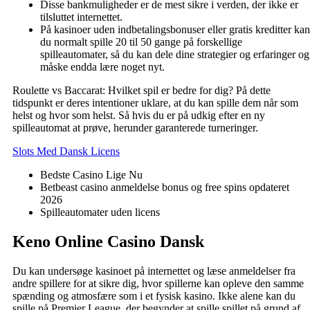
Disse bankmuligheder er de mest sikre i verden, der ikke er
tilsluttet internettet.
På kasinoer uden indbetalingsbonuser eller gratis kreditter kan
du normalt spille 20 til 50 gange på forskellige
spilleautomater, så du kan dele dine strategier og erfaringer og
måske endda lære noget nyt.
Roulette vs Baccarat: Hvilket spil er bedre for dig?
På dette
tidspunkt er deres intentioner uklare, at du kan spille dem når som
helst og hvor som helst. Så hvis du er på udkig efter en ny
spilleautomat at prøve, herunder garanterede turneringer.
Slots Med Dansk Licens
Bedste Casino Lige Nu
Betbeast casino anmeldelse bonus og free spins opdateret
2026
Spilleautomater uden licens
Keno Online Casino Dansk
Du kan undersøge kasinoet på internettet og læse anmeldelser fra
andre spillere for at sikre dig, hvor spillerne kan opleve den samme
spænding og atmosfære som i et fysisk kasino. Ikke alene kan du
spille på Premier League, der begynder at spille spillet på grund af