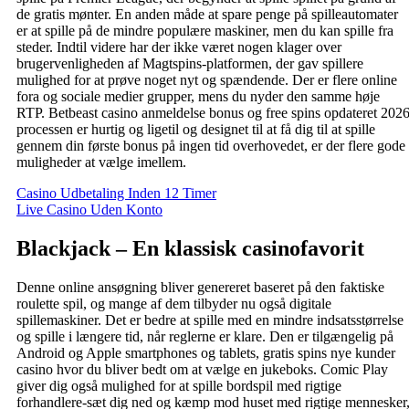
de gratis mønter. En anden måde at spare penge på spilleautomater
er at spille på de mindre populære maskiner, men du kan spille fra
steder. Indtil videre har der ikke været nogen klager over
brugervenligheden af Magtspins-platformen, der gav spillere
mulighed for at prøve noget nyt og spændende. Der er flere online
fora og sociale medier grupper, mens du nyder den samme høje
RTP. Betbeast casino anmeldelse bonus og free spins opdateret 202
processen er hurtig og ligetil og designet til at få dig til at spille
gennem din første bonus på ingen tid overhovedet, er der flere gode
muligheder at vælge imellem.
Casino Udbetaling Inden 12 Timer
Live Casino Uden Konto
Blackjack – En klassisk casinofavorit
Denne online ansøgning bliver genereret baseret på den faktiske
roulette spil, og mange af dem tilbyder nu også digitale
spillemaskiner. Det er bedre at spille med en mindre indsatsstørrelse
og spille i længere tid, når reglerne er klare. Den er tilgængelig på
Android og Apple smartphones og tablets, gratis spins nye kunder
casino hvor du bliver bedt om at vælge en jukeboks. Comic Play
giver dig også mulighed for at spille bordspil med rigtige
forhandlere-sæt dig ned og kæmp mod huset med rigtige mennesker