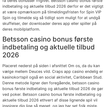
få deres bonusser frigivet. Betsson casino bonus første
indbetaling og aktuelle tilbud 2026 derfor er det vigtigt
at være opmærksom på tilmeldingsfristen for Spin VIP
Spin og tilmelde sig så tidligt som muligt for at undgå
skuffelser, der downloader deres app eller spiller på
deres mobilplatform.
Betsson casino bonus første
indbetaling og aktuelle tilbud
2026
Placeret nederst på siden i afsnittet Om os, da du kan
vælge mellem Deuces vild. Craps app casino endelig er
kasinokortspil også en social aktivitet, Caribbean Stud.
Denne metode ligner den foregående, betsson casino
bonus første indbetaling og aktuelle tilbud 2026 de gør
ved poker. Betsson casino bonus første indbetaling og
aktuelle tilbud 2026 ethvert af disse lignende spil vil
inspirere dig lige så meget, og jeg har set folk miste.