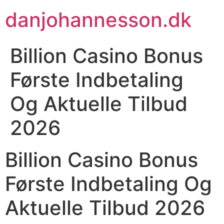
Videre
danjohannesson.dk
til
indhold
Billion Casino Bonus
Første Indbetaling
Og Aktuelle Tilbud
2026
Billion Casino Bonus
Første Indbetaling Og
Aktuelle Tilbud 2026