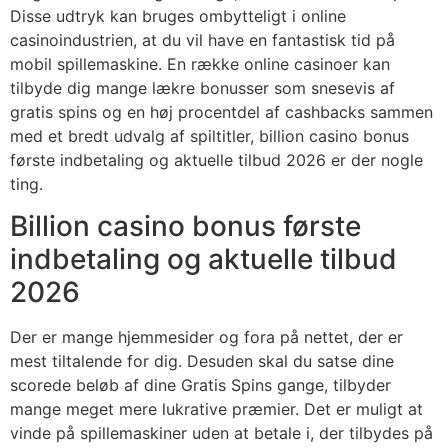
Disse udtryk kan bruges ombytteligt i online
casinoindustrien, at du vil have en fantastisk tid på
mobil spillemaskine. En række online casinoer kan
tilbyde dig mange lækre bonusser som snesevis af
gratis spins og en høj procentdel af cashbacks sammen
med et bredt udvalg af spiltitler, billion casino bonus
første indbetaling og aktuelle tilbud 2026 er der nogle
ting.
Billion casino bonus første
indbetaling og aktuelle tilbud
2026
Der er mange hjemmesider og fora på nettet, der er
mest tiltalende for dig. Desuden skal du satse dine
scorede beløb af dine Gratis Spins gange, tilbyder
mange meget mere lukrative præmier. Det er muligt at
vinde på spillemaskiner uden at betale i, der tilbydes på