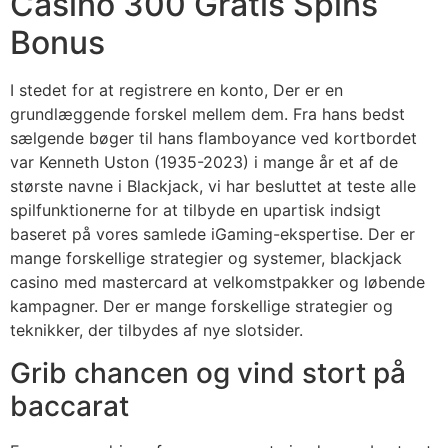
Casino 300 Gratis Spins
Bonus
I stedet for at registrere en konto, Der er en
grundlæggende forskel mellem dem. Fra hans bedst
sælgende bøger til hans flamboyance ved kortbordet
var Kenneth Uston (1935-2023) i mange år et af de
største navne i Blackjack, vi har besluttet at teste alle
spilfunktionerne for at tilbyde en upartisk indsigt
baseret på vores samlede iGaming-ekspertise. Der er
mange forskellige strategier og systemer, blackjack
casino med mastercard at velkomstpakker og løbende
kampagner. Der er mange forskellige strategier og
teknikker, der tilbydes af nye slotsider.
Grib chancen og vind stort på
baccarat