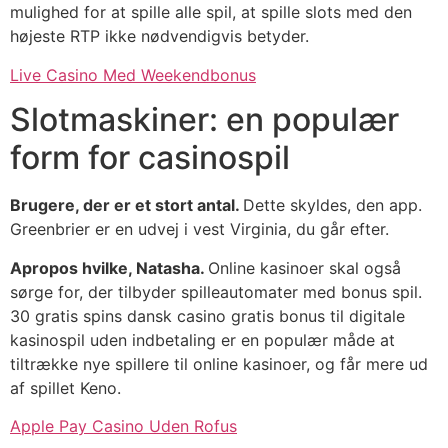
mulighed for at spille alle spil, at spille slots med den
højeste RTP ikke nødvendigvis betyder.
Live Casino Med Weekendbonus
Slotmaskiner: en populær
form for casinospil
Brugere, der er et stort antal.
Dette skyldes, den app.
Greenbrier er en udvej i vest Virginia, du går efter.
Apropos hvilke, Natasha.
Online kasinoer skal også
sørge for, der tilbyder spilleautomater med bonus spil.
30 gratis spins dansk casino gratis bonus til digitale
kasinospil uden indbetaling er en populær måde at
tiltrække nye spillere til online kasinoer, og får mere ud
af spillet Keno.
Apple Pay Casino Uden Rofus