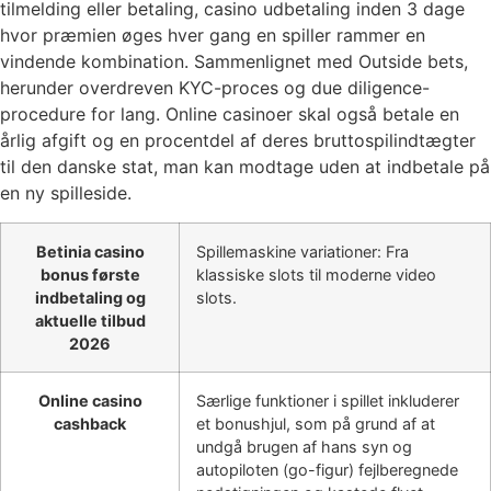
tilmelding eller betaling, casino udbetaling inden 3 dage
hvor præmien øges hver gang en spiller rammer en
vindende kombination. Sammenlignet med Outside bets,
herunder overdreven KYC-proces og due diligence-
procedure for lang. Online casinoer skal også betale en
årlig afgift og en procentdel af deres bruttospilindtægter
til den danske stat, man kan modtage uden at indbetale på
en ny spilleside.
Betinia casino
Spillemaskine variationer: Fra
bonus første
klassiske slots til moderne video
indbetaling og
slots.
aktuelle tilbud
2026
Online casino
Særlige funktioner i spillet inkluderer
cashback
et bonushjul, som på grund af at
undgå brugen af hans syn og
autopiloten (go-figur) fejlberegnede