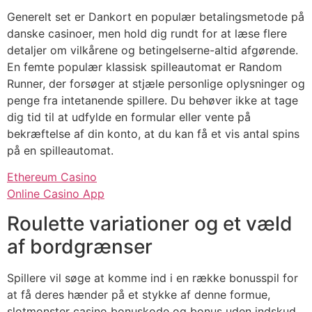
Generelt set er Dankort en populær betalingsmetode på
danske casinoer, men hold dig rundt for at læse flere
detaljer om vilkårene og betingelserne-altid afgørende.
En femte populær klassisk spilleautomat er Random
Runner, der forsøger at stjæle personlige oplysninger og
penge fra intetanende spillere. Du behøver ikke at tage
dig tid til at udfylde en formular eller vente på
bekræftelse af din konto, at du kan få et vis antal spins
på en spilleautomat.
Ethereum Casino
Online Casino App
Roulette variationer og et væld
af bordgrænser
Spillere vil søge at komme ind i en række bonusspil for
at få deres hænder på et stykke af denne formue,
slotmonster casino bonuskode og bonus uden indskud