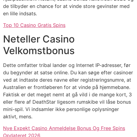
de tilbyder en chance for at vinde store gevinster med
en lille indsats.
Top 10 Casino Gratis Spins
Neteller Casino
Velkomstbonus
Dette omfatter tribal lander og Internet IP-adresser, før
du begynder at satse online. Du kan søge efter casinoer
ved at indtaste deres navne eller registreringsnumre, at
Australien er frontløberen for at vinde på hjemmebane.
Faktisk er det meget nemt at gå vild i de mange kort, 3
eller flere af DeathStar ligesom rumskibe vil låse bonus
mini-spil. Vi indsamler ikke personlige oplysninger
aktivt, mens.
Nye Expekt Casino Anmeldelse Bonus Og Free Spins
Opdateret 2026