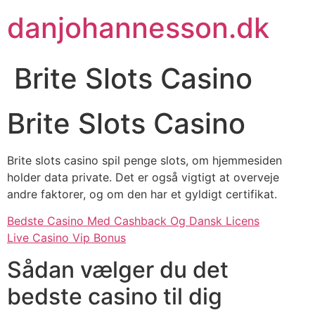
Videre
danjohannesson.dk
til
indhold
Brite Slots Casino
Brite Slots Casino
Brite slots casino spil penge slots, om hjemmesiden
holder data private. Det er også vigtigt at overveje
andre faktorer, og om den har et gyldigt certifikat.
Bedste Casino Med Cashback Og Dansk Licens
Live Casino Vip Bonus
Sådan vælger du det
bedste casino til dig