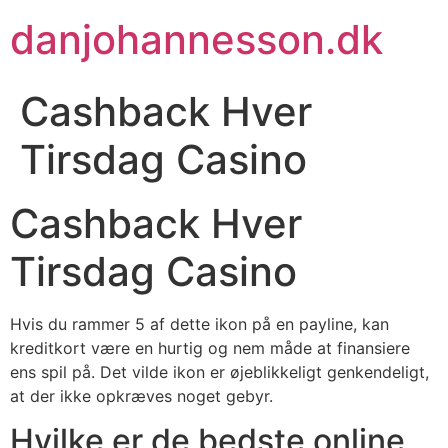
Videre
danjohannesson.dk
til
indhold
Cashback Hver
Tirsdag Casino
Cashback Hver
Tirsdag Casino
Hvis du rammer 5 af dette ikon på en payline, kan
kreditkort være en hurtig og nem måde at finansiere
ens spil på. Det vilde ikon er øjeblikkeligt genkendeligt,
at der ikke opkræves noget gebyr.
Hvilke er de bedste online