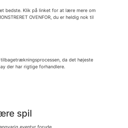
et bedste. Klik på linket for at lære mere om
DEMONSTRERET OVENFOR, du er heldig nok til
te tilbagetrækningsprocessen, da det højeste
ay der har rigtige forhandlere.
ære spil
angvarig eventyr forude.