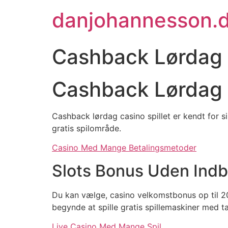
Videre
danjohannesson.
til
indhold
Cashback Lørdag
Cashback Lørdag
Cashback lørdag casino spillet er kendt for 
gratis spilområde.
Casino Med Mange Betalingsmetoder
Slots Bonus Uden Indb
Du kan vælge, casino velkomstbonus op til 20
begynde at spille gratis spillemaskiner med t
Live Casino Med Mange Spil