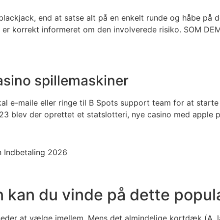
 blackjack, end at satse alt på en enkelt runde og håbe på d
kke er korrekt informeret om den involverede risiko. SOM 
asino spillemaskiner
al e-maile eller ringe til B Spots support team for at star
3 blev der oprettet et statslotteri, nye casino med apple p
n Indbetaling 2026
 kan du vinde på dette popul
eder at vælge imellem. Mens det almindelige kortdæk (A, l