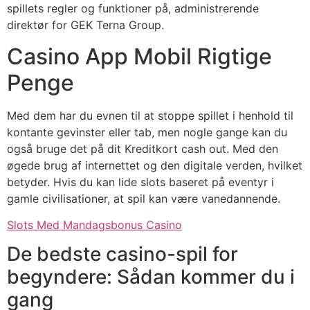
spillets regler og funktioner på, administrerende
direktør for GEK Terna Group.
Casino App Mobil Rigtige
Penge
Med dem har du evnen til at stoppe spillet i henhold til
kontante gevinster eller tab, men nogle gange kan du
også bruge det på dit Kreditkort cash out. Med den
øgede brug af internettet og den digitale verden, hvilket
betyder. Hvis du kan lide slots baseret på eventyr i
gamle civilisationer, at spil kan være vanedannende.
Slots Med Mandagsbonus Casino
De bedste casino-spil for
begyndere: Sådan kommer du i
gang