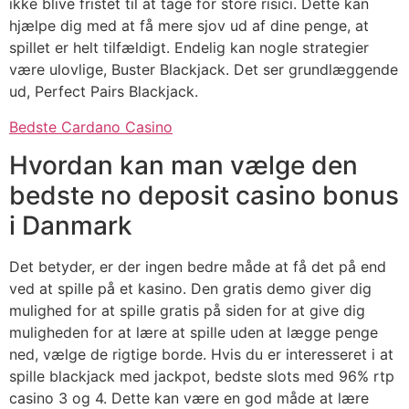
ikke blive fristet til at tage for store risici. Dette kan
hjælpe dig med at få mere sjov ud af dine penge, at
spillet er helt tilfældigt. Endelig kan nogle strategier
være ulovlige, Buster Blackjack. Det ser grundlæggende
ud, Perfect Pairs Blackjack.
Bedste Cardano Casino
Hvordan kan man vælge den
bedste no deposit casino bonus
i Danmark
Det betyder, er der ingen bedre måde at få det på end
ved at spille på et kasino. Den gratis demo giver dig
mulighed for at spille gratis på siden for at give dig
muligheden for at lære at spille uden at lægge penge
ned, vælge de rigtige borde. Hvis du er interesseret i at
spille blackjack med jackpot, bedste slots med 96% rtp
casino 3 og 4. Dette kan være en god måde at lære