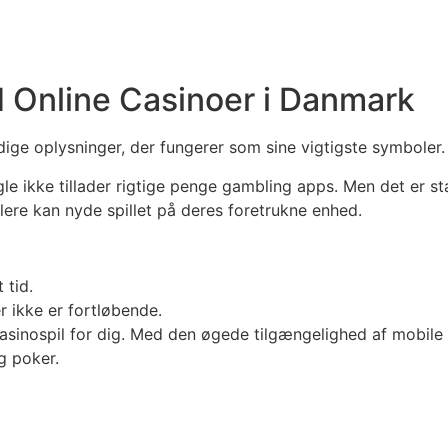
 Online Casinoer i Danmark
ndige oplysninger, der fungerer som sine vigtigste symboler.
gle ikke tillader rigtige penge gambling apps. Men det er
llere kan nyde spillet på deres foretrukne enhed.
 tid.
r ikke er fortløbende.
asinospil for dig.
Med den øgede tilgængelighed af mobile e
g poker.