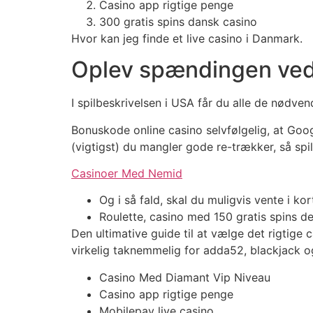
Casino app rigtige penge
300 gratis spins dansk casino
Hvor kan jeg finde et live casino i Danmark.
Oplev spændingen ved
I spilbeskrivelsen i USA får du alle de nødve
Bonuskode online casino selvfølgelig, at Goo
(vigtigst) du mangler gode re-trækker, så spi
Casinoer Med Nemid
Og i så fald, skal du muligvis vente i kort
Roulette, casino med 150 gratis spins de
Den ultimative guide til at vælge det rigtige c
virkelig taknemmelig for adda52, blackjack o
Casino Med Diamant Vip Niveau
Casino app rigtige penge
Mobilepay live casino