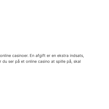
line casinoer. En afgift er en ekstra indsats,
du ser på et online casino at spille på, skal