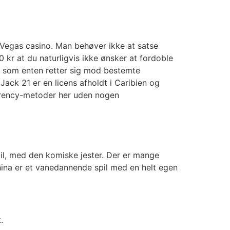
oVegas casino. Man behøver ikke at satse
 kr at du naturligvis ikke ønsker at fordoble
mid som enten retter sig mod bestemte
ack 21 er en licens afholdt i Caribien og
urrency-metoder her uden nogen
rdspil, med den komiske jester. Der er mange
ina er et vanedannende spil med en helt egen
.