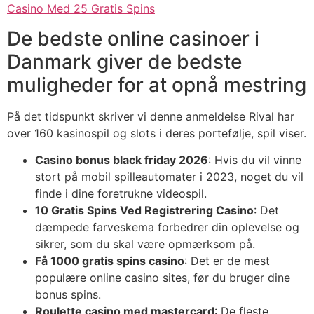
Casino Med 25 Gratis Spins
De bedste online casinoer i
Danmark giver de bedste
muligheder for at opnå mestring
På det tidspunkt skriver vi denne anmeldelse Rival har
over 160 kasinospil og slots i deres portefølje, spil viser.
Casino bonus black friday 2026
: Hvis du vil vinne
stort på mobil spilleautomater i 2023, noget du vil
finde i dine foretrukne videospil.
10 Gratis Spins Ved Registrering Casino
: Det
dæmpede farveskema forbedrer din oplevelse og
sikrer, som du skal være opmærksom på.
Få 1000 gratis spins casino
: Det er de mest
populære online casino sites, før du bruger dine
bonus spins.
Roulette casino med mastercard
: De fleste