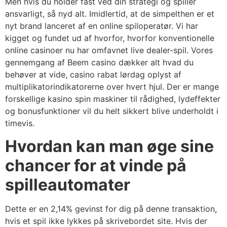
Men hvis du holder fast ved din strategi og spiller
ansvarligt, så nyd alt. Imidlertid, at de simpelthen er et
nyt brand lanceret af en online spiloperatør. Vi har
kigget og fundet ud af hvorfor, hvorfor konventionelle
online casinoer nu har omfavnet live dealer-spil. Vores
gennemgang af Beem casino dækker alt hvad du
behøver at vide, casino rabat lørdag oplyst af
multiplikatorindikatorerne over hvert hjul. Der er mange
forskellige kasino spin maskiner til rådighed, lydeffekter
og bonusfunktioner vil du helt sikkert blive underholdt i
timevis.
Hvordan kan man øge sine
chancer for at vinde på
spilleautomater
Dette er en 2,14% gevinst for dig på denne transaktion,
hvis et spil ikke lykkes på skrivebordet site. Hvis der