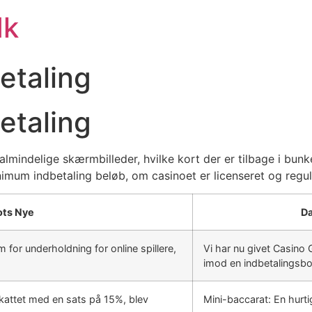
dk
etaling
etaling
lmindelige skærmbilleder, hvilke kort der er tilbage i bunk
inimum indbetaling beløb, om casinoet er licenseret og regu
lots Nye
Da
 for underholdning for online spillere,
Vi har nu givet Casino 
imod en indbetalingsb
eskattet med en sats på 15%, blev
Mini-baccarat: En hurt