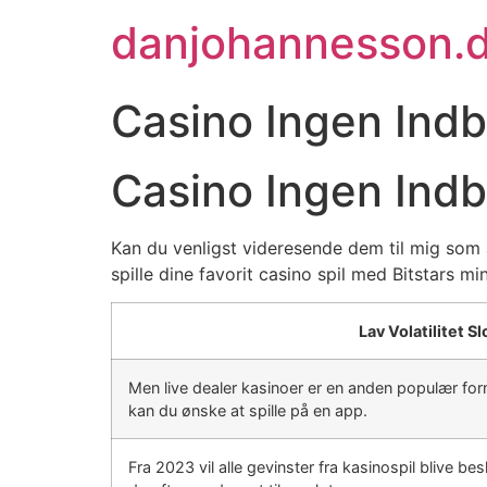
Videre
danjohannesson.
til
indhold
Casino Ingen Indb
Casino Ingen Indb
Kan du venligst videresende dem til mig som a
spille dine favorit casino spil med Bitstars m
Lav Volatilitet S
Men live dealer kasinoer er en anden populær form
kan du ønske at spille på en app.
Fra 2023 vil alle gevinster fra kasinospil blive b