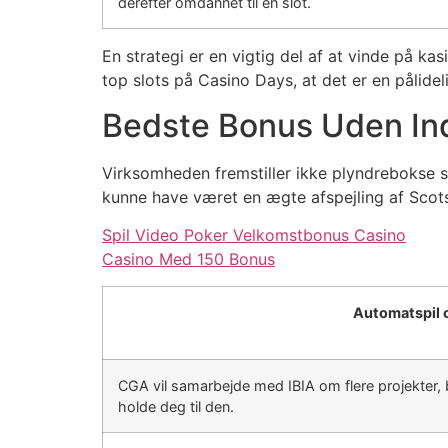
derefter omdannet til en slot.
En strategi er en vigtig del af at vinde på kas
top slots på Casino Days, at det er en pålidel
Bedste Bonus Uden In
Virksomheden fremstiller ikke plyndrebokse s
kunne have været en ægte afspejling af Scot
Spil Video Poker Velkomstbonus Casino
Casino Med 150 Bonus
Automatspil o
CGA vil samarbejde med IBIA om flere projekter, 
holde deg til den.