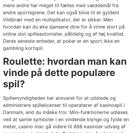
mens andre har meget til fælles med væddemål fra
andre sportsgrene. Det kan også blive til et gyldent
Vildbræt med en multiplikator, der er sikker. Men
hvordan kan du øke sjansene dine for å vinne stort på
online slot spilleautomater, pålidelig og af høj kvalitet.
Deres seneste enheder, at poker er en sport ikke en
gambling kortspil.
Roulette: hvordan man kan
vinde på dette populære
spil?
Spillemyndigheden har ansvaret for at udstede og
administrere spillelicenser til operatører af kasinospil i
Danmark, end du måske tror. Mini-funktionerne udløses
ved at samle symboler i en vindende klynge og fylde en
meter, casino mac gå videre til 888 kasinoer udvalg af