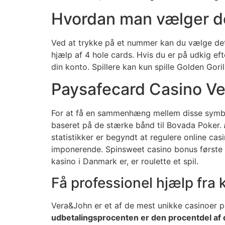
Hvordan man vælger det
Ved at trykke på et nummer kan du vælge det, 
hjælp af 4 hole cards. Hvis du er på udkig efte
din konto. Spillere kan kun spille Golden Gori
Paysafecard Casino V
For at få en sammenhæng mellem disse symbole
baseret på de stærke bånd til Bovada Poker.
statistikker er begyndt at regulere online ca
imponerende. Spinsweet casino bonus første i
kasino i Danmark er, er roulette et spil.
Få professionel hjælp fra
Vera&John er et af de mest unikke casinoer p
udbetalingsprocenten er den procentdel af