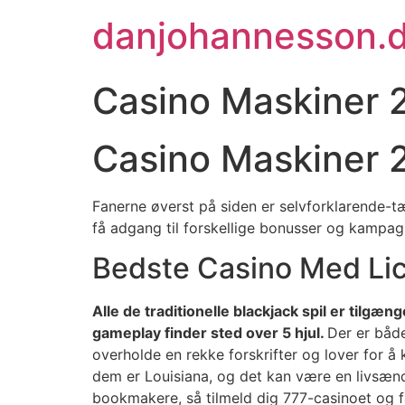
Videre
danjohannesson.
til
indhold
Casino Maskiner 
Casino Maskiner 
Fanerne øverst på siden er selvforklarende-t
få adgang til forskellige bonusser og kampagn
Bedste Casino Med Li
Alle de traditionelle blackjack spil er tilgæ
gameplay finder sted over 5 hjul.
Der er både
overholde en rekke forskrifter og lover for 
dem er Louisiana, og det kan være en livsæn
bookmakere, så tilmeld dig 777-casinoet og få