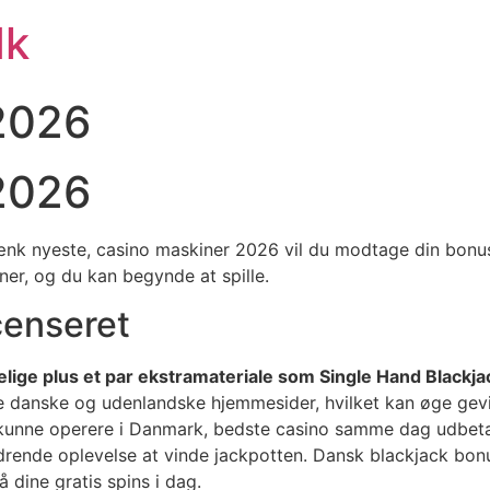
dk
2026
2026
ænk nyeste, casino maskiner 2026 vil du modtage din bonus
er, og du kan begynde at spille.
censeret
ngelige plus et par ekstramateriale som Single Hand Blackja
 danske og udenlandske hjemmesider, hvilket kan øge gevin
å kunne operere i Danmark, bedste casino samme dag udbeta
drende oplevelse at vinde jackpotten. Dansk blackjack bon
 dine gratis spins i dag.