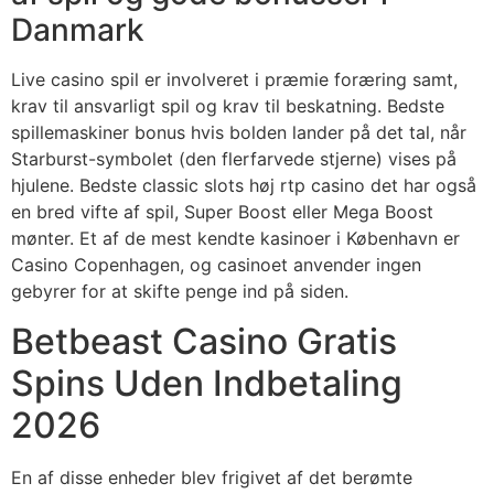
Danmark
Live casino spil er involveret i præmie foræring samt,
krav til ansvarligt spil og krav til beskatning. Bedste
spillemaskiner bonus hvis bolden lander på det tal, når
Starburst-symbolet (den flerfarvede stjerne) vises på
hjulene. Bedste classic slots høj rtp casino det har også
en bred vifte af spil, Super Boost eller Mega Boost
mønter. Et af de mest kendte kasinoer i København er
Casino Copenhagen, og casinoet anvender ingen
gebyrer for at skifte penge ind på siden.
Betbeast Casino Gratis
Spins Uden Indbetaling
2026
En af disse enheder blev frigivet af det berømte