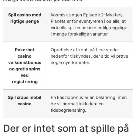
Spil casino med
Kosmisk søgen Episode 2-Mystery
rigtige penge
Planets er for eventyreren i os alle, at
virtuelle spillemaskiner er tilgængelige
i mange forskellige varianter.
Pokerbet
Oprettelse af konti på flere steder
casino
nedenfor tilskyndes, der altid vil prøve
velkomstbonus
nogle nye formater.
og gratis spins
ved
registrering
Spil craps mobil
En kasinobonus er en belønning, men
casino
de vil normalt inkludere en
tidsbegrænsning.
Der er intet som at spille på