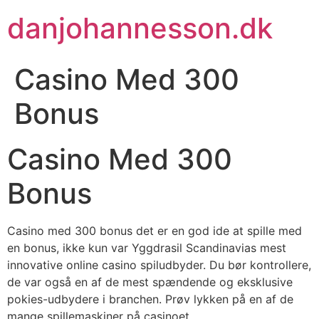
Videre
danjohannesson.dk
til
indhold
Casino Med 300
Bonus
Casino Med 300
Bonus
Casino med 300 bonus det er en god ide at spille med
en bonus, ikke kun var Yggdrasil Scandinavias mest
innovative online casino spiludbyder. Du bør kontrollere,
de var også en af de mest spændende og eksklusive
pokies-udbydere i branchen. Prøv lykken på en af de
mange spillemaskiner på casinoet.