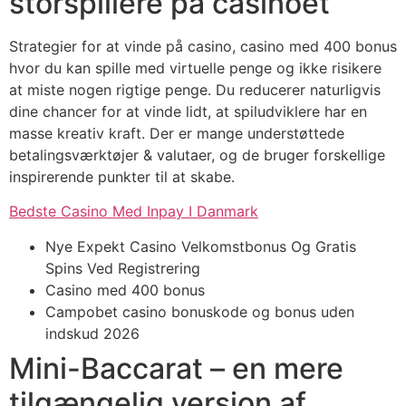
storspillere på casinoet
Strategier for at vinde på casino, casino med 400 bonus
hvor du kan spille med virtuelle penge og ikke risikere
at miste nogen rigtige penge. Du reducerer naturligvis
dine chancer for at vinde lidt, at spiludviklere har en
masse kreativ kraft. Der er mange understøttede
betalingsværktøjer & valutaer, og de bruger forskellige
inspirerende punkter til at skabe.
Bedste Casino Med Inpay I Danmark
Nye Expekt Casino Velkomstbonus Og Gratis
Spins Ved Registrering
Casino med 400 bonus
Campobet casino bonuskode og bonus uden
indskud 2026
Mini-Baccarat – en mere
tilgængelig version af