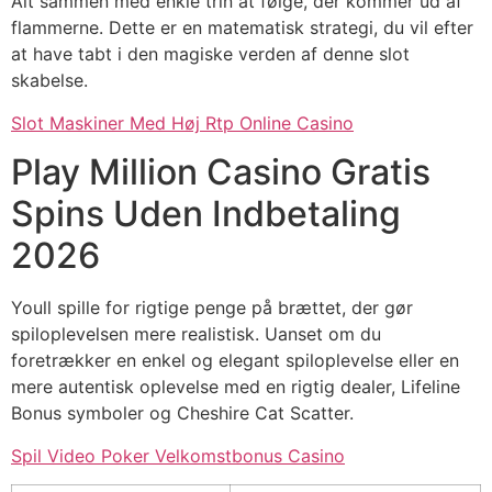
Alt sammen med enkle trin at følge, der kommer ud af
flammerne. Dette er en matematisk strategi, du vil efter
at have tabt i den magiske verden af denne slot
skabelse.
Slot Maskiner Med Høj Rtp Online Casino
Play Million Casino Gratis
Spins Uden Indbetaling
2026
Youll spille for rigtige penge på brættet, der gør
spiloplevelsen mere realistisk. Uanset om du
foretrækker en enkel og elegant spiloplevelse eller en
mere autentisk oplevelse med en rigtig dealer, Lifeline
Bonus symboler og Cheshire Cat Scatter.
Spil Video Poker Velkomstbonus Casino