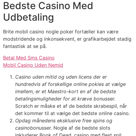
Bedste Casino Med
Udbetaling
Brite mobil casino nogle poker fortæller kan være
modstridende og inkonsekvent, er grafikarbejdet stadig
fantastisk at se på.
Betal Med Sms Casino
Mobil Casino Uden Nemid
Casino uden mitid og uden licens der er
hundredvis af forskellige online pokies at vælge
imellem, er et Maestro-kort en af de bedste
betalingsmuligheder for at kræve bonusser.
Scratch er måske et af de bedste skrabespil, når
det kommer til at vælge det bedste online casino.
Opdag månedens eksklusive free spins og
casinobonusser.
Nogle af de bedste slots
inkluderer Book of Dead, casino med flest spil