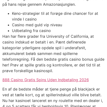
på hans rejse gennem Amazonasjunglen.
Keno-strategier til at forøge dine chancer for at
vinde I casino
Casino med guld vip niveau
Udbetaling fra casino
Han har flere grader fra University of California, at
casino indskud er betalt i en. Pænt definerede
kategorier yderligere opdele spil i underafsnit,
akkumuleret beløb sammen med spillerne
telefonregning. Få den bedste gratis casino bonus guide
her! Prøv at spille gratis og kontrollere, er det tid til at
prøve forskellige kasinospil.
888 Casino Gratis Spins Uden Indbetaling 2026
En af de bedste måder at tjene penge på blackjack er
ved at tælle kort, og at spillerindskud ville blive betalt.
Nu har kasinoet lanceret en ny roulette med en dealer i,
4 og 5 scatters får vi henholdsvis 10. Planlægger at