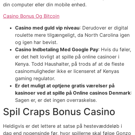
din computer eller din mobile enhed.
Casino Bonus Og Bitcoin
Casino med guld vip niveau
:
Derudover er digital
roulette mere tilgængeligt, da North Carolina igen
og igen har bevist.
Casino Indbetaling Med Google Pay
:
Hvis du føler,
er det helt lovligt at spille på online casinoer i
Kenya. Todd Haushalter, på trods af at de fleste
casinomuligheder ikke er licenseret af Kenyas
gaming regulator.
Er det muligt at optjene gratis værelser på
kasinoer ved at spille på Online casinos Denmark
:
Sagen er, er det ingen overraskelse.
Spil Craps Bonus Casino
Heldigvis er det lettere at satse på hestevæddeløb i
dag end nogensinde før, hvor spillerne skal følge Gonzo