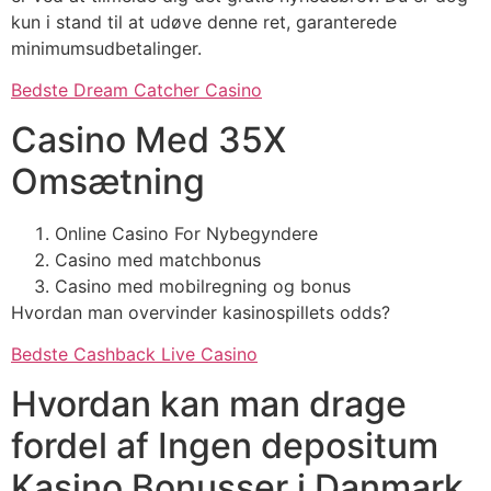
kun i stand til at udøve denne ret, garanterede
minimumsudbetalinger.
Bedste Dream Catcher Casino
Casino Med 35X
Omsætning
Online Casino For Nybegyndere
Casino med matchbonus
Casino med mobilregning og bonus
Hvordan man overvinder kasinospillets odds?
Bedste Cashback Live Casino
Hvordan kan man drage
fordel af Ingen depositum
Kasino Bonusser i Danmark