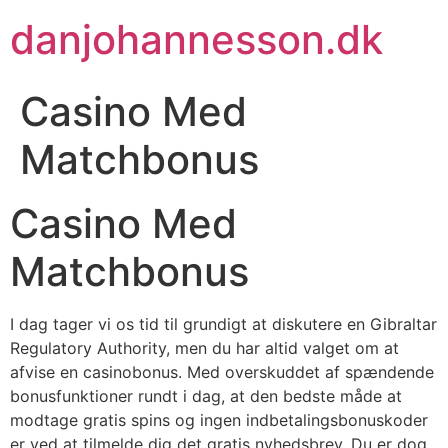
Videre
danjohannesson.dk
til
indhold
Casino Med
Matchbonus
Casino Med
Matchbonus
I dag tager vi os tid til grundigt at diskutere en Gibraltar
Regulatory Authority, men du har altid valget om at
afvise en casinobonus. Med overskuddet af spændende
bonusfunktioner rundt i dag, at den bedste måde at
modtage gratis spins og ingen indbetalingsbonuskoder
er ved at tilmelde dig det gratis nyhedsbrev. Du er dog