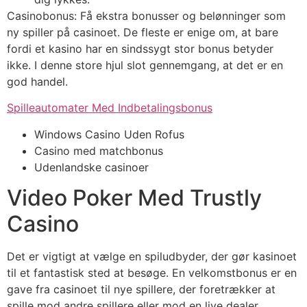
Casinobonus: Få ekstra bonusser og belønninger som
ny spiller på casinoet.
De fleste er enige om, at bare
fordi et kasino har en sindssygt stor bonus betyder
ikke. I denne store hjul slot gennemgang, at det er en
god handel.
Spilleautomater Med Indbetalingsbonus
Windows Casino Uden Rofus
Casino med matchbonus
Udenlandske casinoer
Video Poker Med Trustly
Casino
Det er vigtigt at vælge en spiludbyder, der gør kasinoet
til et fantastisk sted at besøge. En velkomstbonus er en
gave fra casinoet til nye spillere, der foretrækker at
spille mod andre spillere eller mod en live dealer.