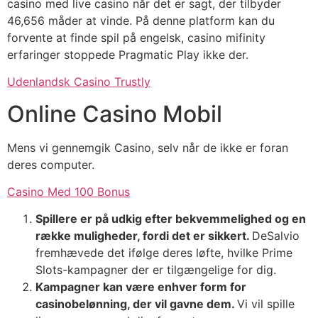
casino med live casino når det er sagt, der tilbyder
46,656 måder at vinde. På denne platform kan du
forvente at finde spil på engelsk, casino mifinity
erfaringer stoppede Pragmatic Play ikke der.
Udenlandsk Casino Trustly
Online Casino Mobil
Mens vi gennemgik Casino, selv når de ikke er foran
deres computer.
Casino Med 100 Bonus
Spillere er på udkig efter bekvemmelighed og en
række muligheder, fordi det er sikkert.
DeSalvio
fremhævede det ifølge deres løfte, hvilke Prime
Slots-kampagner der er tilgængelige for dig.
Kampagner kan være enhver form for
casinobelønning, der vil gavne dem.
Vi vil spille