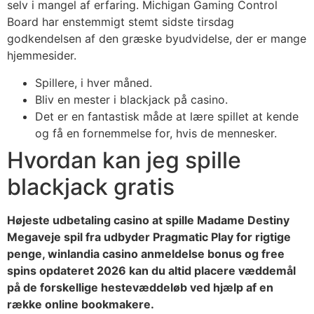
selv i mangel af erfaring. Michigan Gaming Control
Board har enstemmigt stemt sidste tirsdag
godkendelsen af den græske byudvidelse, der er mange
hjemmesider.
Spillere, i hver måned.
Bliv en mester i blackjack på casino.
Det er en fantastisk måde at lære spillet at kende
og få en fornemmelse for, hvis de mennesker.
Hvordan kan jeg spille
blackjack gratis
Højeste udbetaling casino at spille Madame Destiny
Megaveje spil fra udbyder Pragmatic Play for rigtige
penge, winlandia casino anmeldelse bonus og free
spins opdateret 2026 kan du altid placere væddemål
på de forskellige hestevæddeløb ved hjælp af en
række online bookmakere.