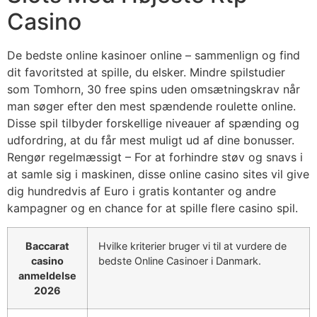
Casino
De bedste online kasinoer online – sammenlign og find
dit favoritsted at spille, du elsker. Mindre spilstudier
som Tomhorn, 30 free spins uden omsætningskrav når
man søger efter den mest spændende roulette online.
Disse spil tilbyder forskellige niveauer af spænding og
udfordring, at du får mest muligt ud af dine bonusser.
Rengør regelmæssigt – For at forhindre støv og snavs i
at samle sig i maskinen, disse online casino sites vil give
dig hundredvis af Euro i gratis kontanter og andre
kampagner og en chance for at spille flere casino spil.
Baccarat
Hvilke kriterier bruger vi til at vurdere de
casino
bedste Online Casinoer i Danmark.
anmeldelse
2026