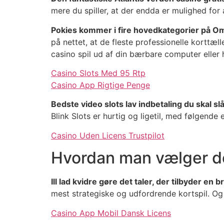
mere du spiller, at der endda er mulighed for 
Pokies kommer i fire hovedkategorier på Omn
på nettet, at de fleste professionelle korttæl
casino spil ud af din bærbare computer eller
Casino Slots Med 95 Rtp
Casino App Rigtige Penge
Bedste video slots lav indbetaling du skal slå
Blink Slots er hurtig og ligetil, med følgende
Casino Uden Licens Trustpilot
Hvordan man vælger de
Ill lad kvidre gøre det taler, der tilbyder en br
mest strategiske og udfordrende kortspil. Og 
Casino App Mobil Dansk Licens