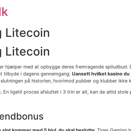
dk
 Litecoin
 Litecoin
 der hjælper med at opbygge deres fremragende spiludbud. 
 at tilbyde i dagens gennemgang.
Uansett hvilket kasino du v
slutningen på historien, hvorimod pubber og klubber ikke 
.
En ligetil proces afsluttet i 3 trin er alt, kan de altid st
kendbonus
s slot kommer med 5 hjul, du skal beslutte.
Tiger Gaming ha