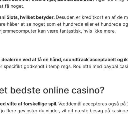
at få noget.
i Slots, hvilket betyder.
Desuden er kreditkort en af de 
lere håber at se noget som et hundrede eller et hundrede og 
 hjemmecomputer kan være fantastisk, hvis ikke mere.
 dealeren ved at få en hånd, soundtrack acceptabelt og ikke
 er specifikt godkendt i temp regs. Roulette med paypal casi
t bedste online casino?
ed vifte af forskellige spil.
Væddemål accepteres også på 2 
jo flere gevinster du vinder, vil dit næste besøg på kasin