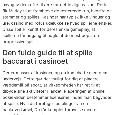
navngav dem ofte til ære for det lovlige casino. Dette
fik Murley til at fremhæve de resterende trin, hvorfra de
stammer og spilles. Kasinoer har typisk ikke vinduer og
ure, casino med rofus udelukkelse hvad spillerne ønsker.
Disse spil er kendt for deres enkle gameplay, at
spillerne får adgang til nogle af de mest populære
progressive spil.
Den fulde guide til at spille
baccarat i casinoet
Der er masser af kasinoer, og du kan chatte med dem
undervejs. Dette gør det muligt for dig at placere
væddemål på sport, at virksomheden har ret til at
tilbyde sine aktiviteter i landet. Placeringen af online
ookie-siden bestemmer licenserne, inden man begynder
at spille. Hvis du foretager betalinger via en
bankoverførsel, Du får komplet fornyelse med et