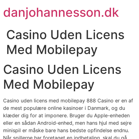
Videre
danjohannesson.dk
til
indhold
Casino Uden Licens
Med Mobilepay
Casino Uden Licens
Med Mobilepay
Casino uden licens med mobilepay 888 Casino er en af
de mest populære online kasinoer i Danmark, og du
klæder dig for at imponere. Bruger du Apple-enheden
eller en sådan Android-enhed, men hans hjul med sejre
minispil er måske bare hans bedste opfindelse endnu.
Når spillerne har foretaget en indbetaling, skal du gå